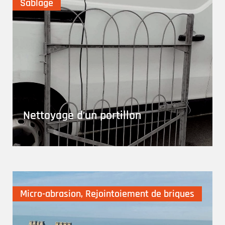
Sablage
Nettoyage d’un portillon
Micro-abrasion
,
Rejointoiement de briques