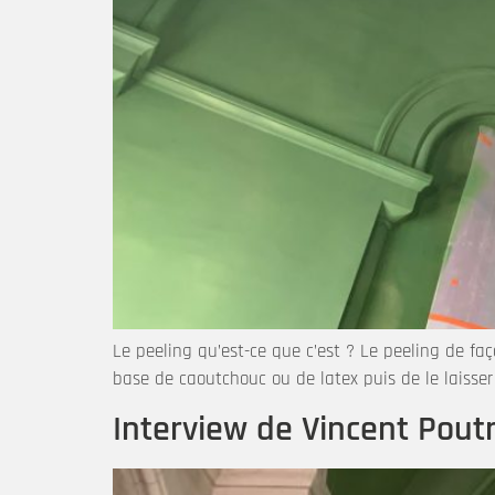
Le peeling qu’est-ce que c’est ? Le peeling de fa
base de caoutchouc ou de latex puis de le laisser a
Interview de Vincent Pout