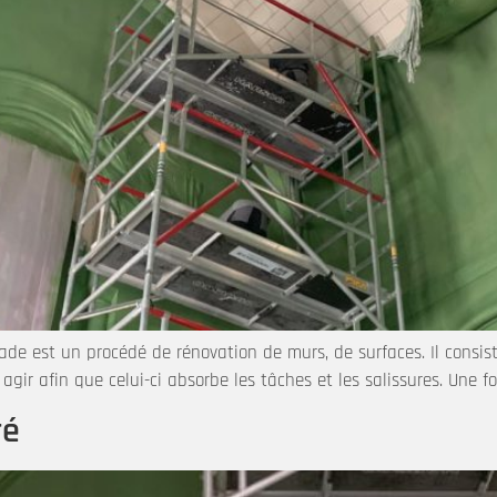
çade est un procédé de rénovation de murs, de surfaces. Il consi
gir afin que celui-ci absorbe les tâches et les salissures. Une fo
ré